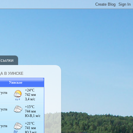
сылки
А В УИНСКЕ
Уинское