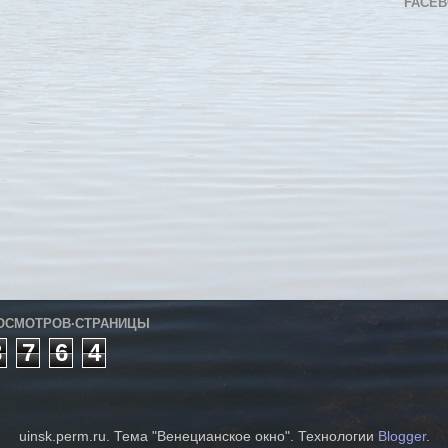
FACE
ОСМОТРОВ·СТРАНИЦЫ
3
7
6
4
uinsk.perm.ru. Тема "Венецианское окно". Технологии
Blogger
.