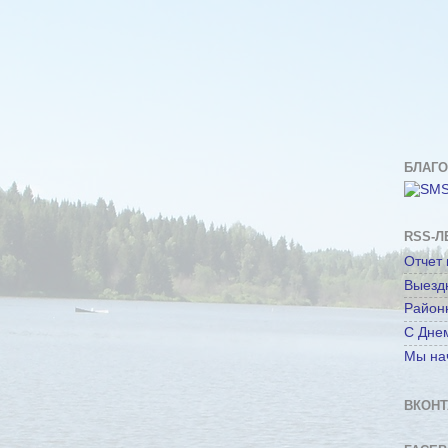
БЛАГ
RSS-Л
Отчет 
Выезд
Район
С Дне
Мы на
ВКОНТ