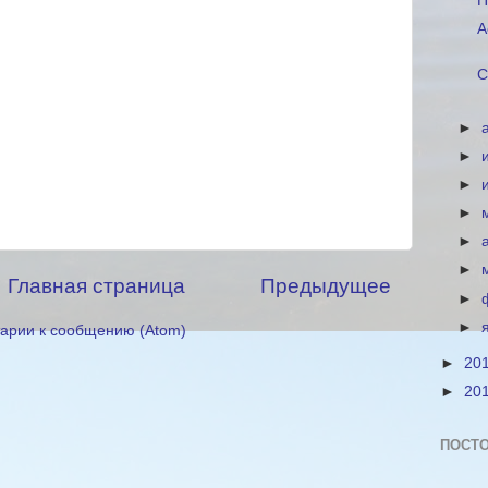
П
А
С
►
►
►
►
►
►
Главная страница
Предыдущее
►
►
арии к сообщению (Atom)
►
20
►
20
ПОСТО