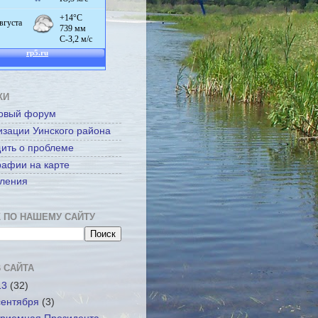
КИ
овый форум
изации Уинского района
ить о проблеме
рафии на карте
ления
 ПО НАШЕМУ САЙТУ
 САЙТА
13
(32)
сентября
(3)