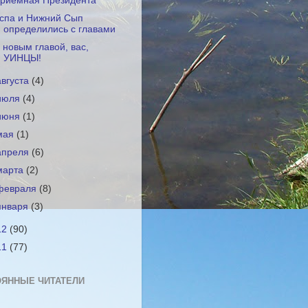
риемная Президента
спа и Нижний Сып
определились с главами
 новым главой, вас,
УИНЦЫ!
августа
(4)
июля
(4)
июня
(1)
мая
(1)
апреля
(6)
марта
(2)
февраля
(8)
января
(3)
12
(90)
11
(77)
ЯННЫЕ ЧИТАТЕЛИ