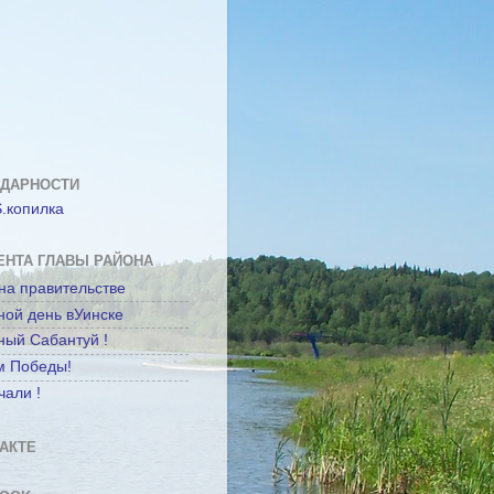
ОДАРНОСТИ
ЕНТА ГЛАВЫ РАЙОНА
на правительстве
ной день вУинске
ный Сабантуй !
м Победы!
чали !
АКТЕ