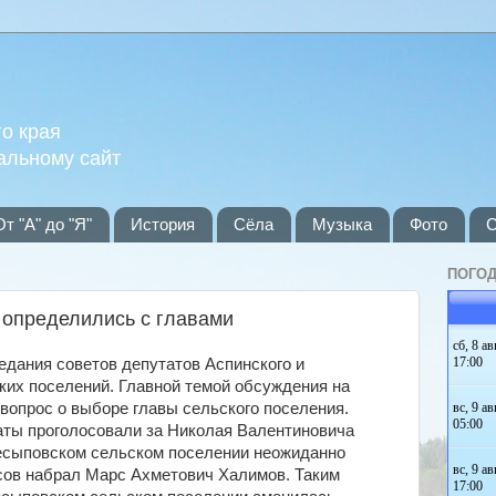
о края
альному сайт
От "А" до "Я"
История
Сёла
Музыка
Фото
С
ПОГОД
 определились с главами
едания советов депутатов Аспинского и
их поселений. Главной темой обсуждения на
 вопрос о выборе главы сельского поселения.
аты проголосовали за Николая Валентиновича
несыповском сельском поселении неожиданно
сов набрал Марс Ахметович Халимов. Таким