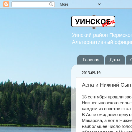
Уинский район Пермског
Альтернативный офици
Главная
Даты
2013-09-19
Аспа и Нижний Сып
18 сентября прошли зас
Нижнесыповского сельск
каждом из советов стал
В Аспе ожидаемо депут
Макарова, а вот в Ниж
наибольшее число голо