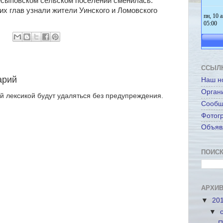
есыповском сельском поселении сменилась.
х глав узнали жители Уинского и Ломовского
ССЫЛ
арий
Наш н
Орган
 лексикой будут удаляться без предупреждения.
Сообщ
Фотог
Объяв
ПОИСК
АРХИВ
▼
20
▼