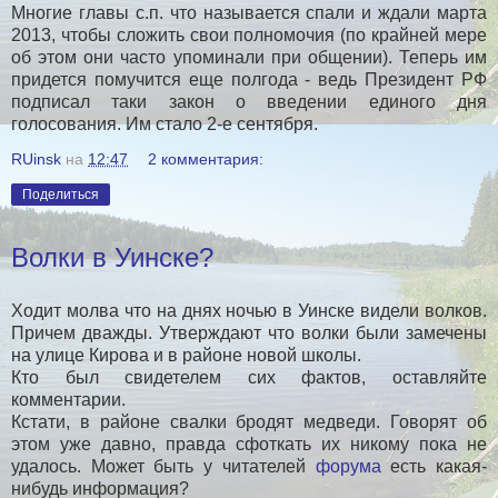
Многие главы с.п. что называется спали и ждали марта
2013, чтобы сложить свои полномочия (по крайней мере
об этом они часто упоминали при общении). Теперь им
придется помучится еще полгода - ведь Президент РФ
подписал таки закон о введении единого дня
голосования. Им стало 2-е сентября.
RUinsk
на
12:47
2 комментария:
Поделиться
Волки в Уинске?
Ходит молва что на днях ночью в Уинске видели волков.
Причем дважды. Утверждают что волки были замечены
на улице Кирова и в районе новой школы.
Кто был свидетелем сих фактов, оставляйте
комментарии.
Кстати, в районе свалки бродят медведи. Говорят об
этом уже давно, правда сфоткать их никому пока не
удалось. Может быть у читателей
форума
есть какая-
нибудь информация?