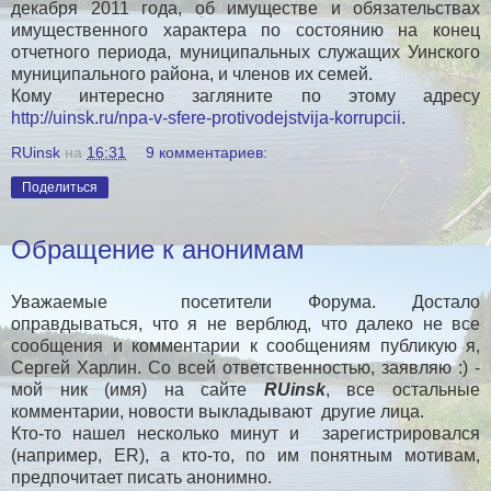
декабря 2011 года, об имуществе и обязательствах
имущественного характера по состоянию на конец
отчетного периода, муниципальных служащих Уинского
муниципального района, и членов их семей.
Кому интересно загляните по этому адресу
http://uinsk.ru/npa-v-sfere-protivodejstvija-korrupcii
.
RUinsk
на
16:31
9 комментариев:
Поделиться
Обращение к анонимам
Уважаемые посетители Форума. Достало
оправдываться, что я не верблюд, что далеко не все
сообщения и комментарии к сообщениям публикую я,
Сергей Харлин. Со всей ответственностью, заявляю :) -
мой ник (имя) на сайте
RUinsk
, все остальные
комментарии, новости выкладывают другие лица.
Кто-то нашел несколько минут и зарегистрировался
(например, ER), а кто-то, по им понятным мотивам,
предпочитает писать анонимно.