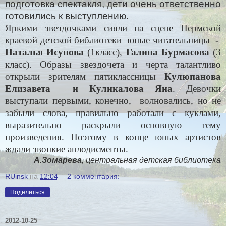
подготовка спектакля, дети очень ответственно
готовились к выступлению.
Яркими звездочками сияли на сцене Пермской
краевой детской библиотеки
юные читательницы
-
Наталья Исупова
(1класс),
Галина Бурмасова
(3
класс). Образы звездочета и черта талантливо
открыли зрителям пятиклассницы
Кулюпанова
Елизавета
и Куликалова Яна
. Девочки
выступали первыми, конечно,
волновались, но не
забыли слова, правильно работали с куклами,
выразительно раскрыли основную тему
произведения. Поэтому в конце юных артистов
ждали звонкие аплодисменты.
А.Зомарева
, центральная детская библиотека
RUinsk
на
12:04
2 комментария:
Поделиться
2012-10-25