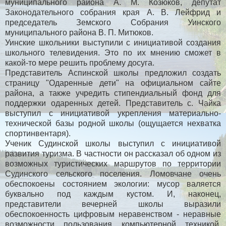
муниципального района А. М. Козюков, депутат
Законодательного собрания края А. В. Лейфрид и
председатель Земского Собрания Уинского
муниципального района В. П. Митюков.
Уинские школьники выступили с инициативой создания
школьного телевидения. Это по их мнению сможет в
какой-то мере решить проблему досуга.
Представитель Аспинской школы предложил создать
страницу "Одаренные дети" на официальном сайте
района, а также учредить стипендиальный фонд для
поддержки одаренных детей. Представитель с. Чайка
выступил с инициативой укрепления материально-
технической базы родной школы (ощущается нехватка
спортинвентаря).
Ученик Судинской школы выступил с инициативой
развития туризма. В частности он рассказал об одном из
возможных туристических маршрутов по территории
Судинского сельского поселения. Ломовчане очень
обеспокоены состоянием экологии: мусор валяется
буквально под каждым кустом. И, наконец,
представители вечерней школы выразили
обеспокоенность цифровым неравенством - неравные
возможности пользования компьютерной техникой,