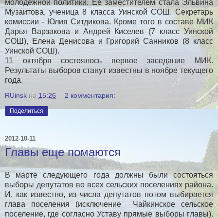
молодежной политики. Ее заместителем стала Эльвина
Музаитова, ученица 8 класса Уинской СОШ. Секретарь
комиссии - Юлия Ситдикова. Кроме того в составе МИК
Дарья Варзакова и Андрей Киселев (7 класс Уинской
СОШ), Елена Денисова и Григорий Санников (8 класс
Уинской СОШ).
11 октября состоялось первое заседание МИК.
Результаты выборов станут известны в ноябре текущего
года.
RUinsk
на
15:26
2 комментария:
Поделиться
2012-10-11
Главы еще помаются
В марте следующего года должны были состояться
выборы депутатов во всех сельских поселениях района.
И, как известно, из числа депутатов потом выбирается
глава поселения (исключение Чайкинское сельское
поселение, где согласно Уставу прямые выборы главы).